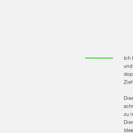
Ich 
und 
dop
Zieh
Dies
schr
zu i
Dien
Ide