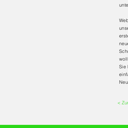
unt
Web
uns
erst
neu
Sch
woll
Sie
ein
Neu
< Zu